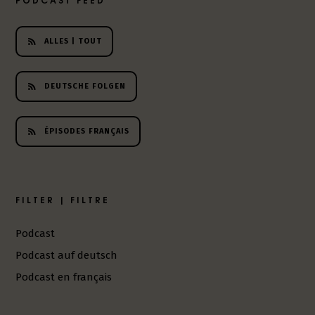
h
e
r
ALLES | TOUT
L
i
DEUTSCHE FOLGEN
t
e
r
ÉPISODES FRANÇAIS
a
t
u
r
-
FILTER | FILTRE
P
o
Podcast
d
Podcast auf deutsch
c
a
Podcast en français
s
t