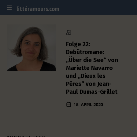
littéramours.com
littéramours.com
D
e
u
t
Folge 22:
s
Debütromane:
c
„Über die See“ von
h
Mariette Navarro
-
f
und „Dieux les
r
Pères“ von Jean-
a
Paul Dumas-Grillet
n
z
15. APRIL 2023
ö
s
i
s
c
PODCAST FEED