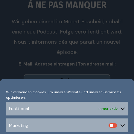
À NE PAS MANQUER
Wir geben einmal im Monat Bescheid, sobald
eine neue Podcast-Folge veröffentlicht wird.
Nous t’informons dès que paraît un nouvel
épisode.
E-Mail-Adresse eintragen | Ton adresse mail:
Wir verwenden Cookies, um unsere Website und unseren Service zu
optimieren.
Wir senden keinen Spam! Nous n’envoyons pas de spam!
Erfahre mehr in unserer
Datenschutzerklärung.
Funktional
Immer aktiv
Ich habe die Datenschutzerklärung gelesen und
Marketing
verstanden.