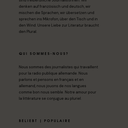
sind freiberufliche Journalistinnen. Wir
denken auf französisch und deutsch, wir
mischen die Sprachen, wir übersetzen und
sprechen ins Mikrofon, über den Tisch und in
den Wind. Unsere Liebe zur Literatur braucht
den Plural.
QUI SOMMES-NOUS?
Nous sommes des journalistes qui travaillent
pour la radio publique allemande. Nous
parlons et pensons en français et en
allemand, nous jouons de nos langues
comme bon nous semble. Notre amour pour
la littérature se conjugue au pluriel.
BELIEBT | POPULAIRE