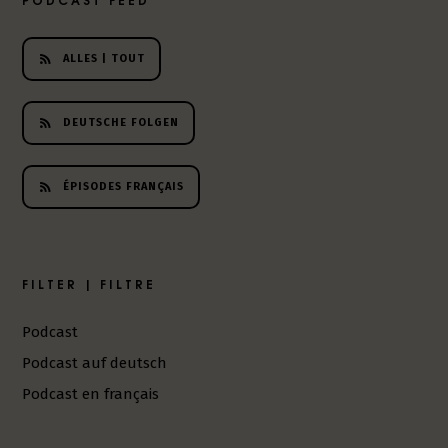
h
e
r
ALLES | TOUT
L
i
DEUTSCHE FOLGEN
t
e
r
ÉPISODES FRANÇAIS
a
t
u
r
-
FILTER | FILTRE
P
o
Podcast
d
Podcast auf deutsch
c
a
Podcast en français
s
t