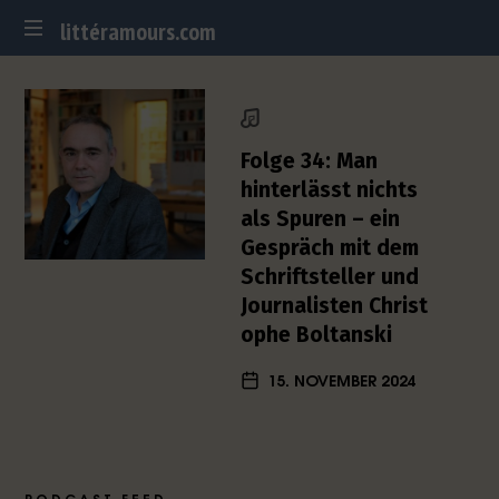
littéramours.com
littéramours.com
D
e
u
t
Folge 34: Man
s
hinterlässt nichts
c
als Spuren – ein
h
Gespräch mit dem
-
f
Schriftsteller und
r
Journalisten Christ
a
ophe Boltanski
n
z
15. NOVEMBER 2024
ö
s
i
s
c
PODCAST FEED