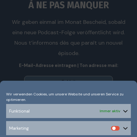
À NE PAS MANQUER
Wir geben einmal im Monat Bescheid, sobald
eine neue Podcast-Folge veröffentlicht wird.
Nous t’informons dès que paraît un nouvel
épisode.
E-Mail-Adresse eintragen | Ton adresse mail:
Wir verwenden Cookies, um unsere Website und unseren Service zu
optimieren.
Wir senden keinen Spam! Nous n’envoyons pas de spam!
Erfahre mehr in unserer
Datenschutzerklärung.
Funktional
Immer aktiv
Ich habe die Datenschutzerklärung gelesen und
Marketing
verstanden.