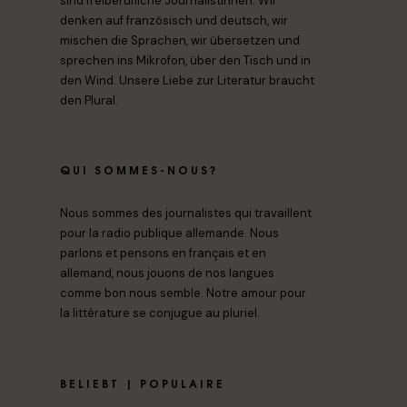
sind freiberufliche Journalistinnen. Wir
denken auf französisch und deutsch, wir
mischen die Sprachen, wir übersetzen und
sprechen ins Mikrofon, über den Tisch und in
den Wind. Unsere Liebe zur Literatur braucht
den Plural.
QUI SOMMES-NOUS?
Nous sommes des journalistes qui travaillent
pour la radio publique allemande. Nous
parlons et pensons en français et en
allemand, nous jouons de nos langues
comme bon nous semble. Notre amour pour
la littérature se conjugue au pluriel.
BELIEBT | POPULAIRE