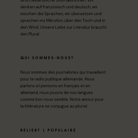
sind freiberufliche Journalistinnen. Wir
denken auf französisch und deutsch, wir
mischen die Sprachen, wir übersetzen und
sprechen ins Mikrofon, über den Tisch und in
den Wind. Unsere Liebe zur Literatur braucht
den Plural.
QUI SOMMES-NOUS?
Nous sommes des journalistes qui travaillent
pour la radio publique allemande. Nous
parlons et pensons en français et en
allemand, nous jouons de nos langues
comme bon nous semble. Notre amour pour
la littérature se conjugue au pluriel.
BELIEBT | POPULAIRE