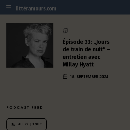
littéramours.com
littéramours.com
D
e
u
t
Épisode 33: „Jours
s
de train de nuit“ –
c
entretien avec
h
Millay Hyatt
-
f
15. SEPTEMBER 2024
r
a
n
z
ö
PODCAST FEED
s
i
s
ALLES | TOUT
c