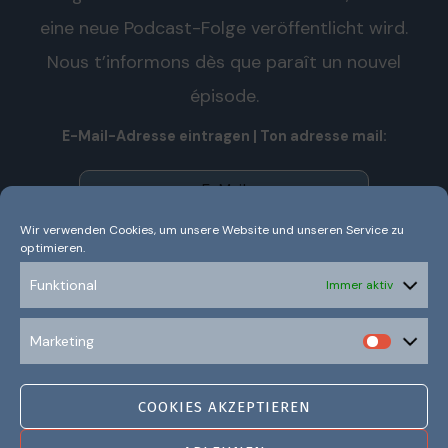
eine neue Podcast-Folge veröffentlicht wird.
Nous t’informons dès que paraît un nouvel
épisode.
E-Mail-Adresse eintragen | Ton adresse mail:
Wir verwenden Cookies, um unsere Website und unseren Service zu
optimieren.
Wir senden keinen Spam! Nous n’envoyons pas de spam!
Erfahre mehr in unserer
Datenschutzerklärung.
Funktional
Immer aktiv
Ich habe die Datenschutzerklärung gelesen und
Marketing
verstanden.
COOKIES AKZEPTIEREN