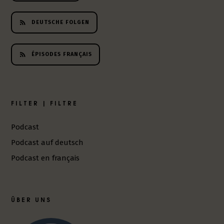
h
e
DEUTSCHE FOLGEN
r
L
i
ÉPISODES FRANÇAIS
t
e
r
a
FILTER | FILTRE
t
u
Podcast
r
-
Podcast auf deutsch
P
Podcast en français
o
d
c
a
ÜBER UNS
s
t