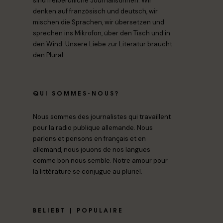
sind freiberufliche Journalistinnen. Wir
denken auf französisch und deutsch, wir
mischen die Sprachen, wir übersetzen und
sprechen ins Mikrofon, über den Tisch und in
den Wind. Unsere Liebe zur Literatur braucht
den Plural.
QUI SOMMES-NOUS?
Nous sommes des journalistes qui travaillent
pour la radio publique allemande. Nous
parlons et pensons en français et en
allemand, nous jouons de nos langues
comme bon nous semble. Notre amour pour
la littérature se conjugue au pluriel.
BELIEBT | POPULAIRE