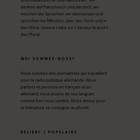
sind freiberufliche Journalistinnen. Wir
denken auf französisch und deutsch, wir
mischen die Sprachen, wir übersetzen und
sprechen ins Mikrofon, über den Tisch und in
den Wind. Unsere Liebe zur Literatur braucht
den Plural.
QUI SOMMES-NOUS?
Nous sommes des journalistes qui travaillent
pour la radio publique allemande. Nous
parlons et pensons en français et en
allemand, nous jouons de nos langues
comme bon nous semble. Notre amour pour
la littérature se conjugue au pluriel.
BELIEBT | POPULAIRE