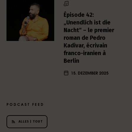
h
e
Épisode 42:
r
„Unendlich ist die
L
Nacht“ – le premier
i
roman de Pedro
t
e
Kadivar, écrivain
r
franco-iranien à
a
Berlin
t
u
15. DEZEMBER 2025
r
-
P
o
d
PODCAST FEED
c
a
s
ALLES | TOUT
t