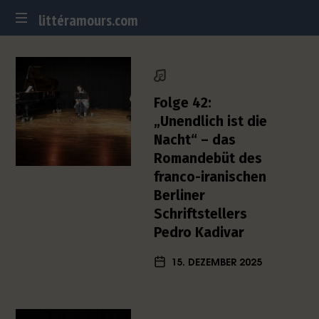
littéramours.com
littéramours.com
D
e
u
t
Folge 42:
s
„Unendlich ist die
c
Nacht“ – das
h
Romandebüt des
-
f
franco-iranischen
r
Berliner
a
Schriftstellers
n
Pedro Kadivar
z
ö
15. DEZEMBER 2025
s
i
s
c