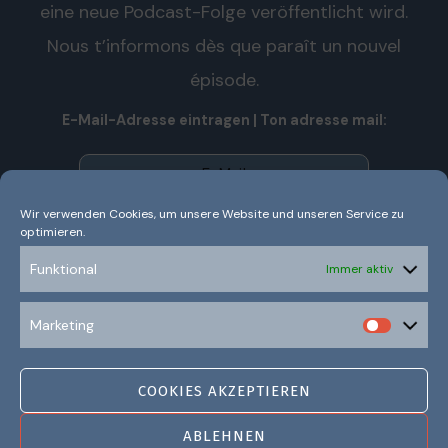
eine neue Podcast-Folge veröffentlicht wird.
Nous t’informons dès que paraît un nouvel
épisode.
E-Mail-Adresse eintragen | Ton adresse mail:
Wir verwenden Cookies, um unsere Website und unseren Service zu
optimieren.
Wir senden keinen Spam! Nous n’envoyons pas de spam!
Erfahre mehr in unserer
Datenschutzerklärung.
Funktional
Immer aktiv
Ich habe die Datenschutzerklärung gelesen und
Marketing
verstanden.
COOKIES AKZEPTIEREN
ABLEHNEN