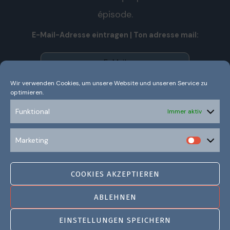
épisode.
E-Mail-Adresse eintragen | Ton adresse mail:
Wir verwenden Cookies, um unsere Website und unseren Service zu
optimieren.
Wir senden keinen Spam! Nous n’envoyons pas de spam!
Erfahre mehr in unserer
Datenschutzerklärung.
Funktional
Immer aktiv
Ich habe die Datenschutzerklärung gelesen und
Marketing
verstanden.
COOKIES AKZEPTIEREN
ABLEHNEN
EINSTELLUNGEN SPEICHERN