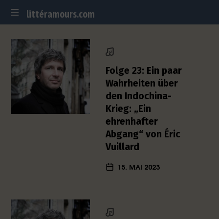
littéramours.com
littéramours.com
D
e
u
t
Folge 23: Ein paar
s
Wahrheiten über
c
den Indochina-
h
Krieg: „Ein
-
f
ehrenhafter
r
Abgang“ von Éric
a
Vuillard
n
z
15. MAI 2023
ö
s
i
s
c