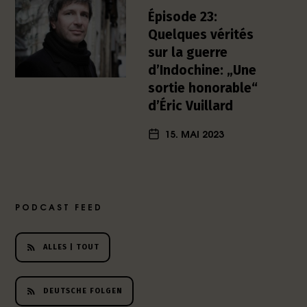
h
Épisode 23:
e
Quelques vérités
r
sur la guerre
L
d’Indochine: „Une
i
sortie honorable“
t
e
d’Éric Vuillard
r
a
15. MAI 2023
t
u
r
-
PODCAST FEED
P
o
d
ALLES | TOUT
c
a
s
DEUTSCHE FOLGEN
t