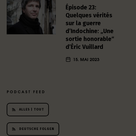
h
Épisode 23:
e
Quelques vérités
r
sur la guerre
L
d’Indochine: „Une
i
sortie honorable“
t
e
d’Éric Vuillard
r
a
15. MAI 2023
t
u
r
-
PODCAST FEED
P
o
d
ALLES | TOUT
c
a
s
DEUTSCHE FOLGEN
t