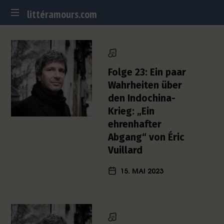
littéramours.com
littéramours.com
D
e
u
t
Folge 23: Ein paar
s
Wahrheiten über
c
den Indochina-
h
Krieg: „Ein
-
f
ehrenhafter
r
Abgang“ von Éric
a
Vuillard
n
z
15. MAI 2023
ö
s
i
s
c