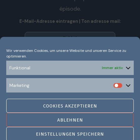
épisode.
E-Mail-Adresse eintragen | Ton adresse mail:
Wir verwenden Cookies, um unsere Website und unseren Service zu
optimieren.
Wir senden keinen Spam! Nous n’envoyons pas de spam!
Erfahre mehr in unserer
Datenschutzerklärung.
Funktional
Immer aktiv
Ich habe die Datenschutzerklärung gelesen und
Marketing
verstanden.
COOKIES AKZEPTIEREN
ABLEHNEN
EINSTELLUNGEN SPEICHERN