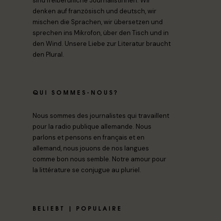
sind freiberufliche Journalistinnen. Wir
denken auf französisch und deutsch, wir
mischen die Sprachen, wir übersetzen und
sprechen ins Mikrofon, über den Tisch und in
den Wind. Unsere Liebe zur Literatur braucht
den Plural.
QUI SOMMES-NOUS?
Nous sommes des journalistes qui travaillent
pour la radio publique allemande. Nous
parlons et pensons en français et en
allemand, nous jouons de nos langues
comme bon nous semble. Notre amour pour
la littérature se conjugue au pluriel.
BELIEBT | POPULAIRE