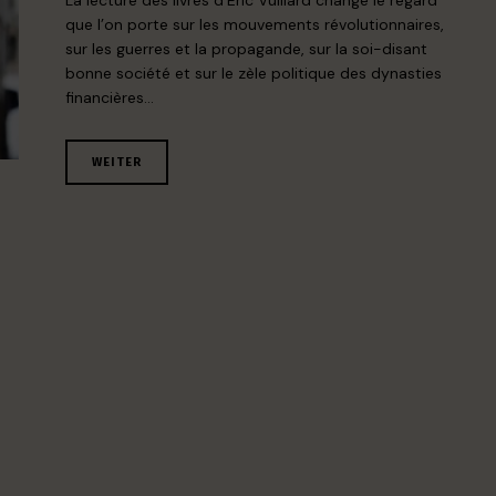
La lecture des livres d’Éric Vuillard change le regard
que l’on porte sur les mouvements révolutionnaires,
sur les guerres et la propagande, sur la soi-disant
bonne société et sur le zèle politique des dynasties
financières…
WEITER