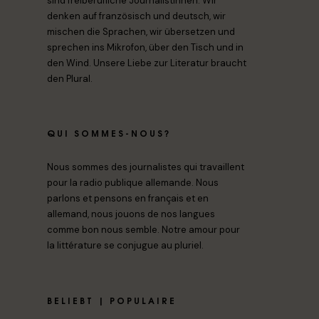
sind freiberufliche Journalistinnen. Wir
denken auf französisch und deutsch, wir
mischen die Sprachen, wir übersetzen und
sprechen ins Mikrofon, über den Tisch und in
den Wind. Unsere Liebe zur Literatur braucht
den Plural.
QUI SOMMES-NOUS?
Nous sommes des journalistes qui travaillent
pour la radio publique allemande. Nous
parlons et pensons en français et en
allemand, nous jouons de nos langues
comme bon nous semble. Notre amour pour
la littérature se conjugue au pluriel.
BELIEBT | POPULAIRE