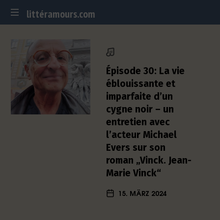
littéramours.com
littéramours.com
D
e
u
t
Épisode 30: La vie
s
éblouissante et
c
imparfaite d’un
h
cygne noir – un
-
f
entretien avec
r
l’acteur Michael
a
Evers sur son
n
roman „Vinck. Jean-
z
Marie Vinck“
ö
s
15. MÄRZ 2024
i
s
c