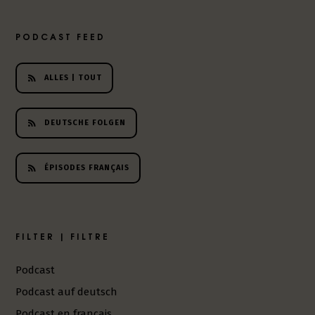
h
e
PODCAST FEED
r
L
i
ALLES | TOUT
t
e
r
DEUTSCHE FOLGEN
a
t
u
ÉPISODES FRANÇAIS
r
-
P
o
FILTER | FILTRE
d
c
Podcast
a
s
Podcast auf deutsch
t
Podcast en français