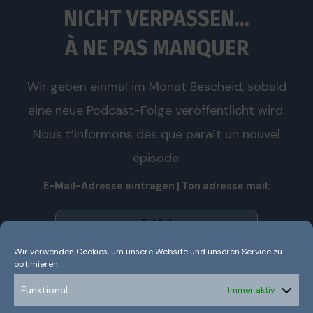
NICHT VERPASSEN...
À NE PAS MANQUER
Wir geben einmal im Monat Bescheid, sobald
eine neue Podcast-Folge veröffentlicht wird.
Nous t’informons dès que paraît un nouvel
épisode.
E-Mail-Adresse eintragen | Ton adresse mail:
Wir verwenden Cookies, um unsere Website und unseren Service zu
optimieren.
Wir senden keinen Spam! Nous n’envoyons pas de spam!
Erfahre mehr in unserer
Datenschutzerklärung.
Funktional
Immer aktiv