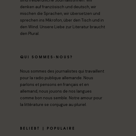
sind freiberufliche Journalistinnen. Wir
denken auf französisch und deutsch, wir
mischen die Sprachen, wir übersetzen und
sprechen ins Mikrofon, über den Tisch und in
den Wind. Unsere Liebe zur Literatur braucht
den Plural.
QUI SOMMES-NOUS?
Nous sommes des journalistes qui travaillent
pour la radio publique allemande. Nous
parlons et pensons en français et en
allemand, nous jouons de nos langues
comme bon nous semble. Notre amour pour
la littérature se conjugue au pluriel.
BELIEBT | POPULAIRE