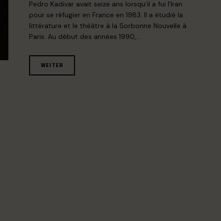
Pedro Kadivar avait seize ans lorsqu’il a fui l’Iran
pour se réfugier en France en 1983. Il a étudié la
littérature et le théâtre à la Sorbonne Nouvelle à
Paris. Au début des années 1990,…
WEITER