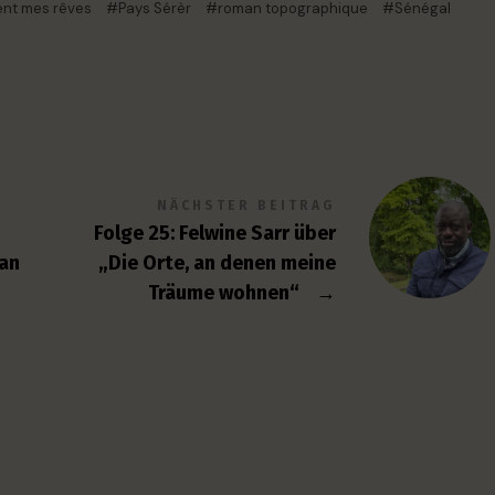
tent mes rêves
Pays Sérèr
roman topographique
Sénégal
NÄCHSTER BEITRAG
Folge 25: Felwine Sarr über
man
„Die Orte, an denen meine
Träume wohnen“
→