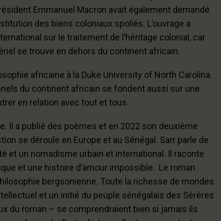
Le président Emmanuel Macron avait également demandé
estitution des biens coloniaux spoliés. L’ouvrage a
national sur le traitement de l’héritage colonial, car
riel se trouve en dehors du continent africain.
sophie africaine à la Duke University of North Carolina.
tionnels du continent africain se fondent aussi sur une
rer en relation avec tout et tous.
ture. Il a publié des poèmes et en 2022 son deuxième
action se déroule en Europe et au Sénégal. Sarr parle de
é et un nomadisme urbain et international. Il raconte
agique et une histoire d’amour impossible. Le roman
a philosophie bergsonienne. Toute la richesse de mondes
intellectuel et un initié du peuple sénégalais des Sérères
x du roman – se comprendraient bien si jamais ils