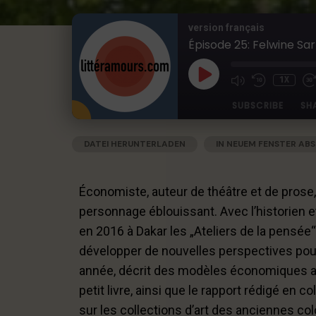
version français
Épisode 25: Felwine Sar
1X
SUBSCRIBE
SH
DATEI HERUNTERLADEN
|
IN NEUEM FENSTER ABS
SHARE
Apple Podcasts
Deezer
RSS
Spotify
LINK
Économiste, auteur de théâtre et de prose,
RSS FEED
EMBED
personnage éblouissant. Avec l’historien e
en 2016 à Dakar les „Ateliers de la pensée“
développer de nouvelles perspectives pour
année, décrit des modèles économiques al
petit livre, ainsi que le rapport rédigé en c
sur les collections d’art des anciennes col