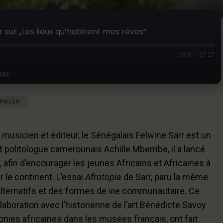
r sur „Les lieux qu’habitent mes rêves“
00:00
/
27:27
ARE
PIELEN
|
AUDIOLÄNGE: 27:27
|
AUFGENOMMEN AM 14. JULI 2023
Google Podcasts
 musicien et éditeur, le Sénégalais Felwine Sarr est un
t politologue camerounais Achille Mbembe, il a lancé
, afin d’encourager les jeunes Africains et Africaines à
 le continent. L’essai
Afrotopia
de Sarr, paru la même
ternatifs et des formes de vie communautaire. Ce
ollaboration avec l’historienne de l’art Bénédicte Savoy
onies africaines dans les musées français, ont fait