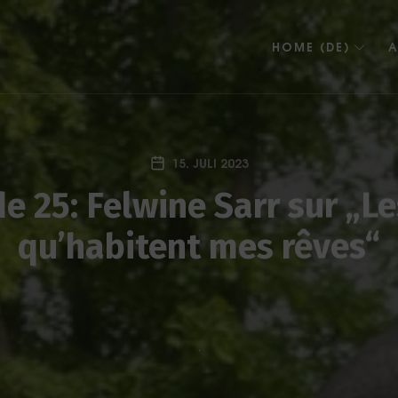
HOME (DE)
A
15. JULI 2023
e 25: Felwine Sarr sur „Le
qu’habitent mes rêves“