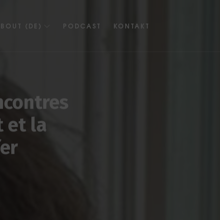
BOUT (DE)
PODCAST
KONTAKT
ncontres
 et la
er