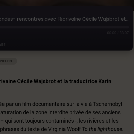
Épisode 10: Entre les mondes- rencontres avec l'écrivaine Cécile Wajsbrot et la traductrice Karin Uttendörfer
00:00
/
33:07
ARE
PIELEN
|
AUDIOLÄNGE: 33:07
|
AUFGENOMMEN AM 14. OKTOBER 2021
Google Podcasts
ivaine Cécile Wajsbrot et la traductrice Karin
uée par un film documentaire sur la vie à Tschernobyl
naturation de la zone interdite privée de ses anciens
 qui sont toujours contaminés -, les rivières et les
s phrases du texte de Virginia Woolf
To the lighthouse
.