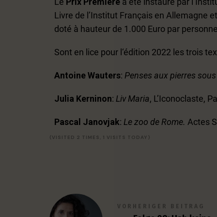
Le
Prix Première
a été instauré par l’Inst
Livre de l’Institut Français en Allemagne et
doté à hauteur de 1.000 Euro par personn
Sont en lice pour l‘édition 2022 les trois te
Antoine Wauters
:
Penses aux pierres sous
Julia Kerninon
:
Liv Maria
, L’Iconoclaste, P
Pascal Janovjak
:
Le zoo de Rome.
Actes S
(VISITED 2 TIMES, 1 VISITS TODAY)
VORHERIGER BEITRAG