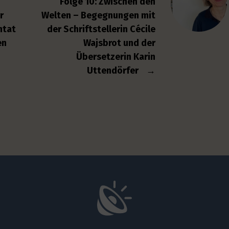
Folge 10: Zwischen den
r
Welten – Begegnungen mit
ntat
der Schriftstellerin Cécile
en
Wajsbrot und der
Übersetzerin Karin
Uttendörfer
→