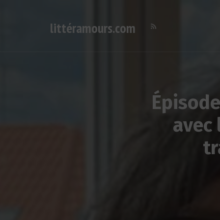
littéramours.com
Deutsch-französischer Literatur-Podcast
Épisode
avec 
t