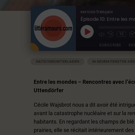
version français
1X
SUBSCRIBE
SH
DATEI HERUNTERLADEN
|
IN NEUEM FENSTER ABS
SHARE
Apple Podcasts
Deezer
RSS
Spotify
LINK
Entre les mondes – Rencontres avec l‘écr
RSS FEED
EMBED
Uttendörfer
Cécile Wajsbrot nous a dit avoir été intrig
avant la catastrophe nucléaire et sur la re
habitants. En regardant les champs de blé –
prairies, elle se récitait intérieurement de